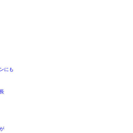
ンにも
長
が