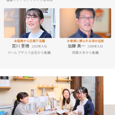
未経験から広報で活躍
お客様に頼られる街の住医
宮川 里穂
加藤 真一
2019年入社
2009年入社
ITヘルプデスク会社から転職
同業大手から転職