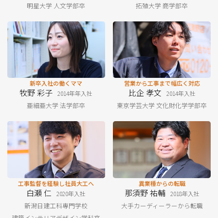
明星大学 人文学部卒
拓殖大学 商学部卒
新卒⼊社の働くママ
営業から⼯事まで幅広く対応
牧野 彩子
比企 孝文
2014年年入社
2014年入社
亜細亜大学 法学部卒
東京学芸大学 文化財化学学部卒
⼯事監督を経験し社員⼤⼯へ
異業種からの転職
白瀬 仁
那須野 祐輔
2020年入社
2018年入社
新潟日建工科専門学校
大手カーディーラーから転職
建築インテリアデザイン学科卒