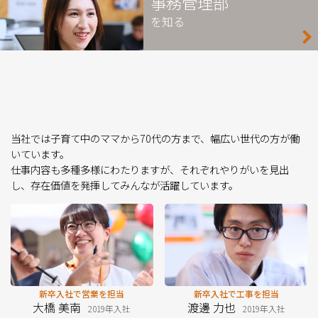
事務管理部
を知る
当社では子育て中のママから70代の方まで、幅広い世代の方が働
いています。
仕事内容も多種多様にわたりますが、それぞれやりがいを見出
し、存在価値を発揮してみんなが活躍しています。
新卒⼊社で営業を担当
新卒⼊社で⼯事を担当
大橋 美南
渡邊 力也
2019年入社
2019年入社