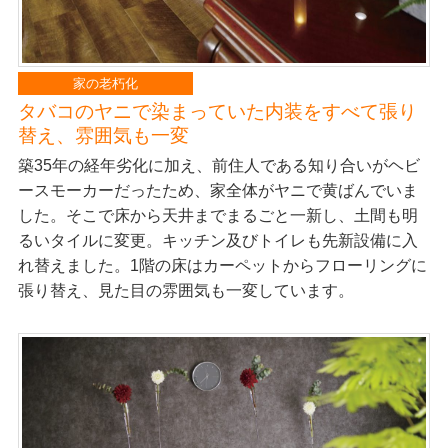
家の老朽化
タバコのヤニで染まっていた内装をすべて張り
替え、雰囲気も一変
築35年の経年劣化に加え、前住人である知り合いがヘビ
ースモーカーだったため、家全体がヤニで黄ばんでいま
した。そこで床から天井までまるごと一新し、土間も明
るいタイルに変更。キッチン及びトイレも先新設備に入
れ替えました。1階の床はカーペットからフローリングに
張り替え、見た目の雰囲気も一変しています。