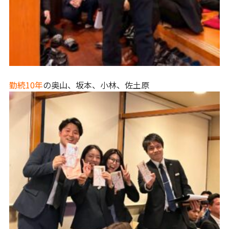
勤続10年
の奥山、坂本、小林、佐土原