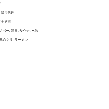
店
 課長代理
富士見市
ノボー､温泉､サウナ､水泳
泉めぐり､ラーメン