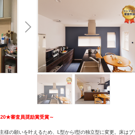
020★審査員奨励賞受賞～
主様の願いを叶えるため、L型からI型の独立型に変更。床はブ