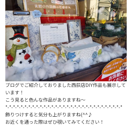
ブログでご紹介しておりました西荻店DIY作品も展示して
います！
こう見ると色んな作品がありますね～
*-*-*-*-*-*-*-*-*-*-*-*-*-*-*-*-*-*-*-*-*-*-*-*-*-*-*-*-*-*-*
飾りつけすると気分も上がりますね(^^♪
お近くを通った際はぜひ覗いてみてください！