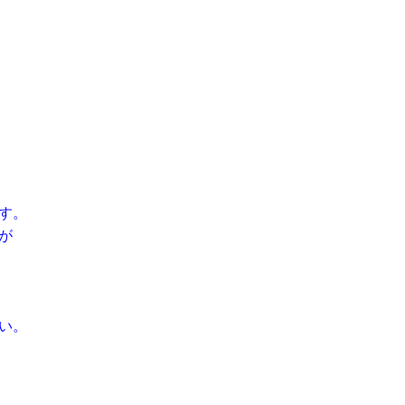
す。
が
い。