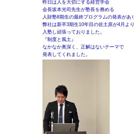
昨日は人を大切にする経営学会
会長坂本光司先生が塾長を務める
人財塾8期生の最終プログラムの発表があ
弊社は新卒3期生10年目の佐土原が4月よ
入塾し頑張っておりました。
『制度と風土』
なかなか奥深く、正解はないテーマで
発表してくれました。