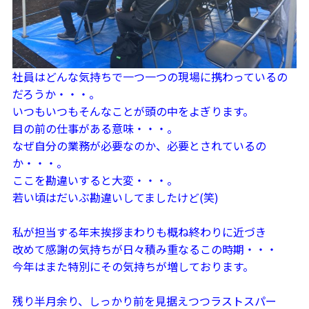
社員はどんな気持ちで一つ一つの現場に携わっているの
だろうか・・・。
いつもいつもそんなことが頭の中をよぎります。
目の前の仕事がある意味・・・。
なぜ自分の業務が必要なのか、必要とされているの
か・・・。
ここを勘違いすると大変・・・。
若い頃はだいぶ勘違いしてましたけど(笑)
私が担当する年末挨拶まわりも概ね終わりに近づき
改めて感謝の気持ちが日々積み重なるこの時期・・・
今年はまた特別にその気持ちが増しております。
残り半月余り、しっかり前を見据えつつラストスパー