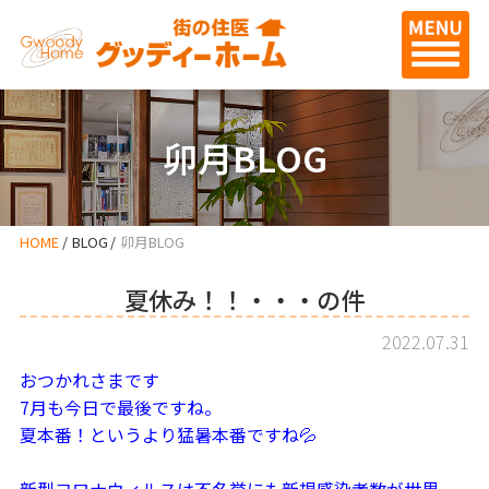
卯月BLOG
HOME
BLOG
卯月BLOG
夏休み！！・・・の件
2022.07.31
おつかれさまです
7月も今日で最後ですね。
夏本番！というより猛暑本番ですね💦
新型コロナウィルスは不名誉にも新規感染者数が世界