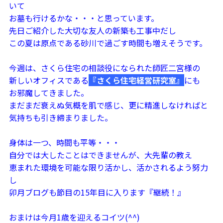
いて
お墓も行けるかな・・・と思っています。
先日ご紹介した大切な友人の新築も工事中だし
この夏は原点である砂川で過ごす時間も増えそうです。
今週は、さくら住宅の相談役になられた師匠二宮様の
新しいオフィスである
『さくら住宅経営研究室』
にも
お邪魔してきました。
まだまだ衰えぬ気概を肌で感じ、更に精進しなければと
気持ちも引き締まりました。
身体は一つ、時間も平等・・・
自分では大したことはできませんが、大先輩の教え
恵まれた環境を可能な限り活かし、活かされるよう努力
し
卯月ブログも節目の15年目に入ります『継続！』
おまけは今月1歳を迎えるコイツ(^^)