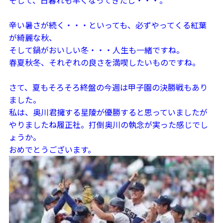
辛い暑さが続く・・・といっても、必ずやってくる紅葉
が綺麗な秋、
そして鍋がおいしい冬・・・人生も一緒ですね。
春夏秋冬、それぞれの良さを満喫したいものですね。
さて、夏もそろそろ終盤の今週は甲子園の決勝戦もあり
ました。
私は、奥川君擁する星陵が優勝すると思っていましたが
やりましたね履正社。打倒奥川の執念が実った感じでし
ょうか。
おめでとうございます。