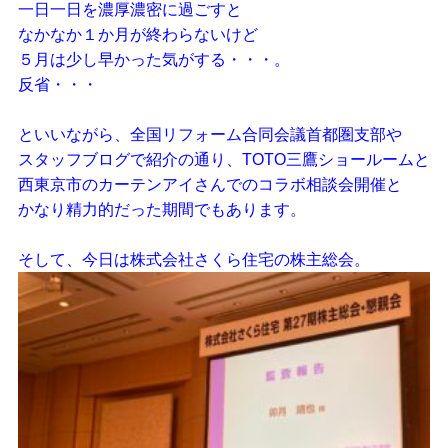
一日一日を濃厚濃密に過ごすと
なかなか１か月が終わらないけど
５月は少し早かった気がする・・・。
反省・・・
といいながら、全国リフォーム合同会議首都圏支部や
スタッフブログで紹介の通り、TOTO三鷹ショールームと
西東京市のカーテンアイさんでのコラボ相談会開催と
かなり精力的だった期間でもあります。
そして、今日は株式会社さくら住宅の株主総会。