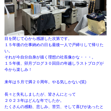
目を閉じて心から感謝した次第です。
１５年後の仕事納めの日も最後一人で戸締りして帰りた
い。
それが今自分自身が描く理想の社長像かな・・・。
１５年後、卯月ブログ３０回目の年越しラストブログが
今から楽しみ！
来年は５月で満２０周年。やる気しかない(笑)
長々と失礼しましたが、皆さんにとって
２０２３年はどんな年でしたか。
たくさんの感動、悲しみ、苦労、そして喜びがあったと