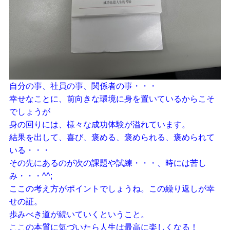
自分の事、社員の事、関係者の事・・・
幸せなことに、前向きな環境に身を置いているからこそ
でしょうが
身の回りには、様々な成功体験が溢れています。
結果を出して、喜び、褒める、褒められる、褒められて
いる・・・
その先にあるのが次の課題や試練・・・、時には苦し
み・・・^^;
ここの考え方がポイントでしょうね。この繰り返しが幸
せの証。
歩みべき道が続いていくということ。
ここの本質に気づいたら人生は最高に楽しくなる！