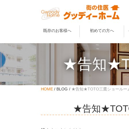
既存のお客様へ
初めての方へ
★告知★
HOME
BLOG
★告知★TOTO三鷹ショールー
★告知★TO