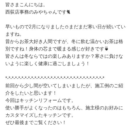
皆さまこんにちは。
西荻店事務のみやちゃんです🐈
早いもので2月になりました⛄まだまだ寒い日が続いてい
ますね。
昔からお茶大好き人間ですが、冬に飲む温かいお茶は格
別ですね！身体の芯まで暖まる感じが好きです🍵
皆さんは冬ならではの楽しみありますか？寒さに負けな
いように楽しく健康に過ごしましょう！
*-*-*-*-*-*-*-*-*-*-*-*-*-*-*-*-*-*-*-*-*-*-*-*-*-*-*-*-*-*-*
前回から少し間が空いてしまいましたが、施工例のご紹
介をしたいと思います！
今回はキッチンリフォームです。
使い勝手がよくなったのはもちろん、施主様のお好みに
カスタマイズしたキッチンです。
ぜひ最後までご覧ください！