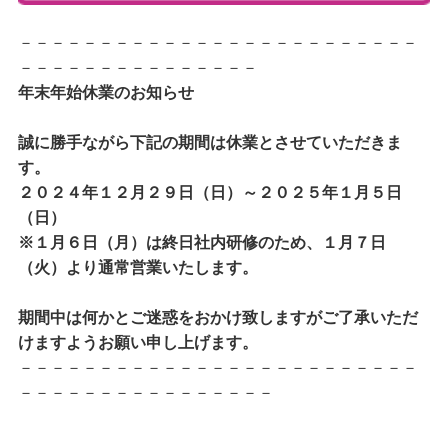
－－－－－－－－－－－－－－－－－－－－－－－－－
－－－－－－－－－－－－－－－
年末年始休業のお知らせ
誠に勝手ながら下記の期間は休業とさせていただきま
す。
２０２４
年１２月２９日（日）～２０２５年１月５日
（日）
※１月６日（月）は終日社内研修のため、１月７日
（火）より通常営業いたします。
期間中は何かとご迷惑をおかけ致しますがご了承いただ
けますようお願い申し上げます。
－－－－－－－－－－－－－－－－－－－－－－－－－
－－－－－－－－－－－－－－－－