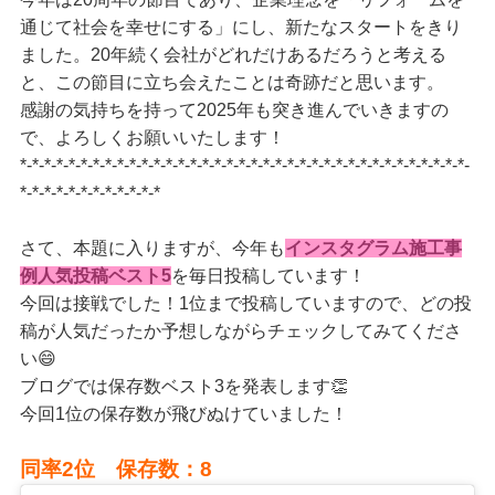
通じて社会を幸せにする」にし、新たなスタートをきり
ました。20年続く会社がどれだけあるだろうと考える
と、この節目に立ち会えたことは奇跡だと思います。
感謝の気持ちを持って2025年も突き進んでいきますの
で、よろしくお願いいたします！
*-*-*-*-*-*-*-*-*-*-*-*-*-*-*-*-*-*-*-*-*-*-*-*-*-*-*-*-*-*-*-*-*-*-*-*-*-
*-*-*-*-*-*-*-*-*-*-*-*
さて、本題に入りますが、今年も
インスタグラム施工事
例人気投稿ベスト5
を毎日投稿しています！
今回は接戦でした！1位まで投稿していますので、どの投
稿が人気だったか予想しながらチェックしてみてくださ
い😄
ブログでは保存数ベスト3を発表します👏
今回1位の保存数が飛びぬけていました！
同率2位 保存数：8