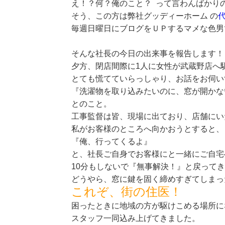
え！？何？俺のこと？ って言わんばかり
そう、この方は弊社グッディーホーム の
毎週日曜日にブログをＵＰするマメな色男
そんな社長の今日の出来事を報告します！
夕方、閉店間際に1人に女性が武蔵野店へ
とても慌てていらっしゃり、お話をお伺い
『洗濯物を取り込みたいのに、窓が開かな
とのこと。
工事監督は皆、現場に出ており、店舗にい
私がお客様のところへ向かおうとすると、
『俺、行ってくるよ』
と、社長ご自身でお客様にと一緒にご自宅
10分もしないで『無事解決！』と戻って
どうやら、窓に鍵を固く締めすぎてしまっ
これぞ、街の住医！
困ったときに地域の方が駆けこめる場所に
スタッフ一同込み上げてきました。